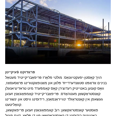
פּראָדוקט פֿעיִקייטן
הויך קאָסטן-יפעקטיוונאַס: מולטי פלאָרז פּריפאַבריקייטיד מעטאַל
בנינים אַדאַפּט סטאַנדערדייזד פּלאַן און מאַנופאַקטורינג פּראַסעסאַז,
וואָס קענען באטייטיק רעדוצירן קאָס קאַמפּערד מיט טראדיציאנעלן
קאַנסטראַקשאַן מעטהאָדס. פּריפאַבריקייטיד קאַמפּאָונאַנץ זענען
געשאפן אין קאַנטראָולד ינווייראַנמאַנץ, רידוסינג וויסט און ינשורינג
קוואַליטעט.
פאַסטער קאַנסטראַקשאַן: רובֿ קאַמפּאָונאַנץ זענען פּריפאַקשאַן,
באטייטיק רידוסינג די קאַנסטראַקשאַן פון די פּלאַץ. דעם מיטל