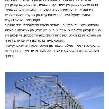
פּראַדזשעקס קענען זיין געענדיקט פאַסטער, אַרבעט קאָס קענען זיין
רידוסט און ינוועסמאַנט קערט קענען זיין אַטשיווד מער געשווינד.
געווער: שטאָל האט הויך שטאַרקייט און שטאַרק קעגנשטעל צו
עקסטרעם וועטער טנאָים.
ווערסאַטילאַטי: די פּלאַן פון מאַלטי פלאָרז פּריפאַבריקייטיד מעטאַל
בנינים קענען אַדאַפּט צו אַ ברייט קייט פון ניצט, פון געשעפט אָפאַסיז
און ווערכאַוזיז צו מאַלטי-משפּחה רעזידענטשאַל געביטן. זיי קענען זיין
קאַסטאַמייזד צו טרעפן דיין אַנדערש דאַרף.
בייגיקייט: די מאַדזשאַלער נאַטור פון מאַלטי פלאָרז פּריפאַבריקייטיד
מעטאַל בנינים מאכט עס גרינג צו יקספּאַנד אָדער מאָדיפיצירן זיי ווי
דארף.