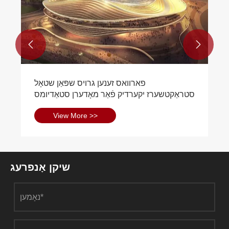


פארוואס זענען גרויס שפּאַן שטאָל
סטראַקטשערז יקערדיק פֿאַר מאָדערן סטאַדיומס
View More >>
שיקן אָנפרעג