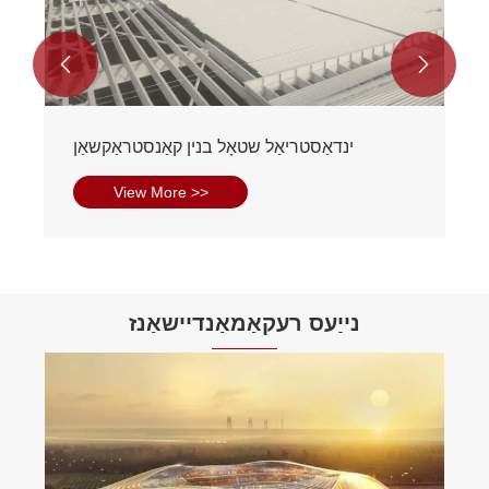


ינדאַסטריאַל שטאָל בנין קאַנסטראַקשאַן
View More >>
נייַעס רעקאַמאַנדיישאַנז