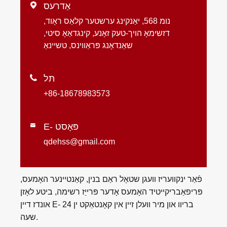
אַדרעס

נומ 568, יאַנקינג ערשטער קלאַס ראָוד,
דזשימאָ הויך-טעק זאָנע, קינגדאַאָ סיטי,
שאַנדאָנג פּראַווינס, טשיינאַ
תּל

+86-18678983573
E- פּאָסט

qdehss@gmail.com
פֿאַר ינקוועריז וועגן שטאָל ראַם בנין, קאַנטיינער האָמעס,
פּריפאַבריקייטיד האָמעס אָדער פּרייַז רשימה, ביטע לאָזן
אונדז דיין E- בריוו און מיר וועלן זיין אין קאָנטאַקט ין 24
שעה.