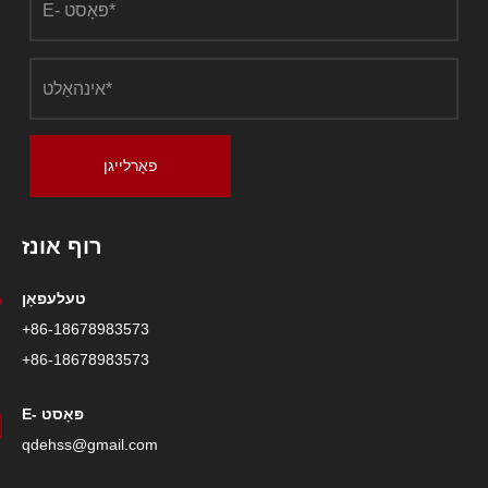
פאָרלייגן
רוף אונז
טעלעפאָן
+86-18678983573
+86-18678983573
E- פּאָסט
qdehss@gmail.com