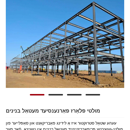
מולטי פלאָרז פאַרנענסיעד מעטאַל בנינים
עעהע שטאָל סטרוקטור איז אַ לידינג פאַבריקאַנט און סאַפּלייער פון
מולטי-געשיכטע פּריפאַבריקייטיד מעטאַל בנינים אין טשיינאַ. פֿאַר מער