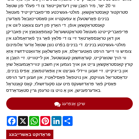
ווי 20 יאָר, מיר האָבן שוין דעדאַקייטאַד צו די פעלד פון שטאָל
סטרוקטור קאַנסטראַקשאַן. מולטי-געשיכטע פּריפאַבריקייטיד מעטאַל
בנינים פאָרשטעלן אַ עפעקטיוו און סאַסטיינאַבאַל מאָדערן
קאַנסטראַקשאַן אופֿן. די האַרץ פון דעם צוגאַנג ליגט אין
פּריפאַבריקייטינג מעטאַל סטראַקטשעראַל קאַמפּאָונאַנץ אין פאבריקן
און דאַן טראַנספּאָרטאַד זיי צו די פּלאַץ פֿאַר גיך פֿאַרזאַמלונג אין
מולטי-געשיכטע בנינים. די בנינים בפֿרט נוצן שטאָל אָדער אַלומינום
צומיש ווי זייער הויפּט מאַטעריאַלס, און פאָרשלאָגן אַדוואַנטידזשיז אַזאַ
ווי הויך שטאַרקייט, קעראָוזשאַן קעגנשטעל, און לייטווייט. זיי האָבן אַ
קורץ קאַנסטראַקשאַן צייַט און אויך נעמען אין חשבון ינווייראַנמענאַל שוץ
און בייגיקייט. זיי זענען וויידלי געניצט אין אַפּאַרטמאַנץ, אָפיס בנינים,
ינדאַסטריאַל געוויקסן, און נויטפאַל פאַסילאַטיז, און זענען דער הויפּט
פּאַסיק פֿאַר פּראַדזשעקס מיט ענג סקעדזשולז, קאָס קאָנטראָל
באדערפענישן, און אַ נויט צו טרעפן גרין סטאַנדאַרדס.
שיקן אָנפרעג
Facebook
X
WhatsApp
Pinterest
LinkedIn
Share
פּראָדוקט באַשרייַבונג