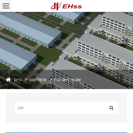
היים
שטאָל ראַם בנין
פּראָדוקטן