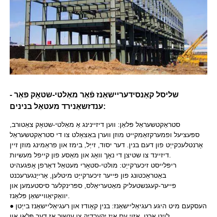
שליסל קאַנסידעריישאַנז פֿאַר מאַלטי-שטאָק פאַר -
ענדזשאַנירד מעטאַל בנינים:
סטראַקטשעראַל פּלאַן: ווען דיזיינינג אַ מאַלטי-שטאָק צאַטורב,
ספּעציעל ופמערקזאַמקייט מוזן ווערן באַצאָלט צו די סטראַקטשעראַל
אָרנטלעכקייַט פון דעם בנין. דער יסוד, זייַל, בימז און פראַמינג מוזן זיין
דיזיינד צו שטיצן די נאָך וואָג און מאַסע פון ​​קייפל מעשיות.
ריפּלייסט זיכערקייַט: מולטי-סטאָרי מעטאַל דאַרפן אָפּגעהיט
באַטראַכטונג פון פייער זיכערקייַט מיטלען, אַרייַנגערעכנט
פייער-קעגנשטעליק מאַטעריאַלס, ספּרינקלער סיסטעמען און
יוואַקיאַוויישאַן פּלאַנז.
● העסקעם מיט היגע רעגיאַליישאַנז: בנין קאָודז און רעגיאַליישאַנז בייַטן
לויט אָרט, אַזוי עס איז יקערדיק צו ענשור אַז דער פּלאַן און