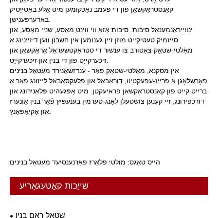
קאַנסטראַקשאַן פון די פּעמב נאָכקומען מיט אַלע באַטייַטיק
באדערפענישן.
ינווייראַנמענאַל סיבות: סיבות אַזאַ ווי ווינט מאַסע, שניי מאַסע, און
סייזמיק טעטיקייט מוזן זיין גענומען אין חשבון ווען דיזיינינג אַ
מאַלטי-שטאָק צאַטורב צו ענשור די סטראַקטשעראַל אָראַקשאַן און
זיכערקייַט פון די בנין און זיכערקייַט.
אין מסקנא, מאַלטי-שטאָק פאַר - ענדזשאַנירד מעטאַל בנינים
פאָרשלאָגן אַ פּרייַז-עפעקטיוו, דוראַבאַל און פלעקסאַבאַל לייזונג פֿאַר אַ
ברייט קייט פון קאַנסטראַקשאַן פראיעקטן. מיט אָפּגעהיט פּלאַנירונג און
דורכפירונג, זיי קענען צושטעלן לאַנג-טערמין בענעפיץ פֿאַר בנין אָונערז
און אַקיאַפּאַנץ.
הייס טאַגס: מולטי פלאָרז פאַרנענסיעד מעטאַל בנינים
שייַכות קאַטעגאָריע
שטאָל ראַם בנין