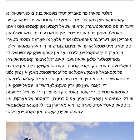
מולטי פלאָרז פּריפאַבריקייטיד מעטאַל בנינים פאָרשטעלן אַ
קאַנסטראַקשאַן מאָדעל באזירט אויף ינדאַסטריאַלייזד פּראָדוקציע.
זייער הויפּט סטראַקטשערז, אַזאַ ווי שטאָל ראָמען און קאַמפּאַזאַט וואנט
פּאַנאַלז, זענען פּריפאַבריקייטיד אין סטאַנדערדייזד מאַדזשולז אין
פאבריקן און דעריבער פארזאמלט אויף-פּלאַץ צו פאָרעם מולטי-סטאָרי
ספּייסאַז. מיט שטאָל אָדער אַלומינום צומיש ווי די האַרץ מאַטעריאַלס,
זיי האָבן הויך שטאַרקייט, ליכט וואָג און קעראָוזשאַן קעגנשטעל. די
מאַדזשאַלער פּלאַן אַלאַוז גענוי קאָנטראָל איבער קאַנסטראַקשאַן
קוואַליטעט, באטייטיק פאַרקנאַסט די קאַנסטראַקשאַן צייַט, און שטיצט
פלעקסאַבאַל פאַנגקשאַנאַל אויסלייג אַדזשאַסטמאַנץ און צוקונפֿט
יקספּאַנשאַנז. מיט אַ הויך-פּראָדוצירן פון הויך קאַמפּיקאַלאַביליטי און
די ינאַגריישאַן פון גרין טעקנאַלאַדזשיז ווי ינסאַליישאַן און
פאָטאָוואָלטטיקס, זיי קענען באטייטיק רעדוצירן די דערווייַל, זיי זענען
וויידלי געניצט אין אַפּאַרטמאַנץ, אָפיס בנינים, ינדאַסטריאַל פּאַרקס, און
נויטפאַל פאַסילאַטיז, סערווינג ווי אַ מאָדערן בנין לייזונג אַז באַלאַנסאַז
עפעקטיווקייַט, קאָסטן און סאַסטיינאַביליטי.