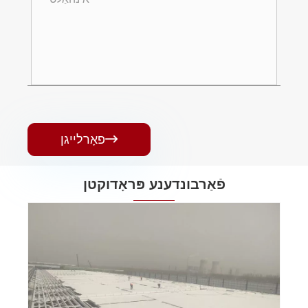

פאָרלייגן
פֿאַרבונדענע פּראָדוקטן