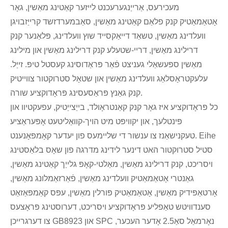
מעכירעס, אַרייַנגערעכנט לייזער קאַטינג מאַשין, גאָר
אָטאַמאַטיק קנק פלאַם קאַטינג מאַשין, סאַבמערדזשד קרייַזבויגן
וועלדינג מאַשין, טשאַד דייאַקסייד שוץ וועלדינג, פּלאַנער קנק
דרילינג מאַשין, דריי-שטעלע קנק דרילינג מאַשין און מילינג
מאַשין ספּעשאַלי געניצט פֿאַר פּראַדוסינג קעסטל טיפּ. זייַל.
עלעקטראָסלאַג וועלדינג מאַשין און שטאָל סטרוקטור צווייטיק
קנק גאַנץ פּראַסעסינג פּראָדוקציע שורה.
כל פּראָדוקציע איז גאָר קנק קאַנטראָולד, בייַצייַטיק, עפעקטיוו און
פּינטלעך, און יקוויפּט מיט הויך-קוואַליטעט אָפּעראַציע
טעקנישאַנז צו ענשור די שליימעס פון יעדער קאָמפּאָנענט. Eihe
סטיל סטרוקטור האט דינער לידינג מדרגה פון שאָס בלאַסטינג
ויסריכט, קנק דרילינג מאַשין, מאַלטי-קאָפּ גלייַך קאַטינג מאַשין,
גאַנטרי אָטאַמאַטיק וועלדינג מאַשין, פֿאַרזאַמלונג מאַשין,
אָרטאַפּידיק מאַשין, אָטאַמאַטיק פּורלין מאַשין, עפּס קאַמפּאַזאַט
סענדוויטש טאַפליע פּראָדוקציע ויסריכט, דערוסטינג פּראָצעס
צו דערגרייכן GB8923 און SPC נאָרמאַל סאַ2.5 אָדער העכער,