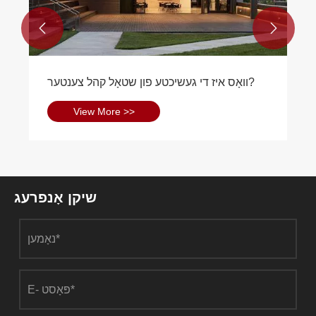


וואָס איז די געשיכטע פון ​​שטאָל קהל צענטער?
View More >>
שיקן אָנפרעג