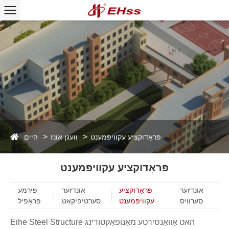
היים
פּראָדוקציע עקוויפּמענט
וועגן אונז
פּראָדוקציע עקוויפּמענט
אונדזער
פּראָדוקציע
אונדזער
פירמע
סערוויס
עקוויפּמענט
סערטיפיקאַט
פּראָפיל
Eihe Steel Structure האט אַוואַנסירטע מאַנופאַקטורינג