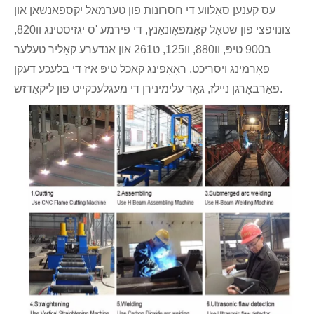
עס קענען סאָלווע די חסרונות פון טערמאַל יקספּאַנשאַן און
צונויפצי פון שטאָל קאַמפּאָונאַנץ, די פירמע 'ס יגזיסטינג וו820,
ב900 טיפּ, וו880, וו125, ט261 און אנדערע קאָליר טעלער
פאָרמינג ויסריכט, ראָאָפינג קאַכל טיפּ איז די בלעכע דעקן
פאַרבאָרגן ניילז, גאָר עלימינירן די מעגלעכקייט פון ליקאַדזש.