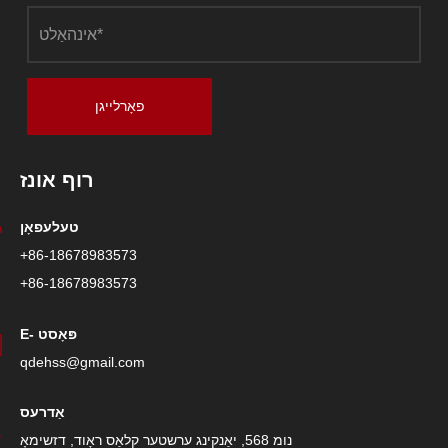
פאָרלייגן
רוף אונז
טעלעפאָן
+86-18678983573
+86-18678983573
E- פּאָסט
qdehss@gmail.com
אַדרעס
נומ 568, יאַנקינג ערשטער קלאַס ראָוד, דזשימאָ