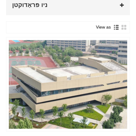
שפאלטן און בימז וואָס זענען באָלטיד אָדער וועלדעד צוזאַמען, קריייטינג אַ
ניו פּראָדוקטן
שטרענג און סטאַביל סטרוקטור וואָס קענען וויטסטאַנד שווער לאָודז און
אַדווערס וועטער טנאָים. די יקסטיריער קלאַדדינג איז טיפּיקלי געמאכט פון
מעטאַל פּאַנאַלז, וואָס צושטעלן ביידע סטראַקטשעראַל שטיצן און שוץ פון די
View as
עלעמענטן.
שולע שטאָל בנינים קענען זיין קאַסטאַמייזד צו טרעפן אַ ברייט קייט פון פּלאַן
רעקווירעמענץ און קענען אַרייַננעמען פֿעיִקייטן אַזאַ ווי קלאַסרומז, לאַבס,
לייברעריז, זאַלן און אַדמיניסטראַטיווע אָפאַסיז. שטאָל איז אַ העכסט
אַדאַפּטאַבאַל מאַטעריאַל, אַלאַוינג די בנינים צו זיין קאַנסטראַקטאַד אין אַ
פאַרשיידנקייַט פון שאַפּעס און סיזעס צו אַקאַמאַדייט פאַרשידענע
באדערפענישן.
איין הויפּט מייַלע פון ​​שטאָל שולע בנינים איז זייער געווער און נידעריק
וישאַלט רעקווירעמענץ. שטאָל איז אַ העכסט דוראַבאַל מאַטעריאַל וואָס
ריקווייערז מינימאַל וישאַלט, רידוסינג לאַנג-טערמין אַפּערייטינג קאָס פֿאַר די
שולע. שטאָל איז אויך פייַער-קעגנשטעליק, פּראַוויידינג צוגעלייגט זיכערקייַט
פֿאַר סטודענטן און לערערס.
שטאָל שולע בנינים זענען אויך עקאָ-פרייַנדלעך און סאַסטיינאַבאַל. שטאָל
איז 100% ריסייקלאַבאַל, און נייַ שטאָל בנינים קענען נוצן ריסייקאַלד שטאָל,