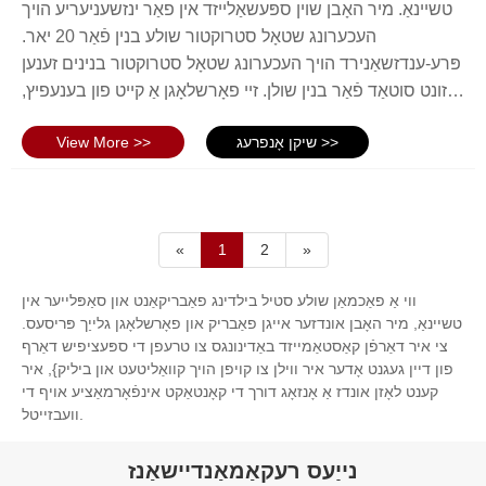
טשיינאַ. מיר האָבן שוין ספּעשאַלייזד אין פאַר ינזשעניעריע הויך
העכערונג שטאָל סטרוקטור שולע בנין פֿאַר 20 יאר.
פּרע-ענדזשאַנירד הויך העכערונג שטאָל סטרוקטור בנינים זענען
געזונט סוטאַד פֿאַר בנין שולן. זיי פאָרשלאָגן אַ קייט פון בענעפיץ,
אַרייַנגערעכנט סטראַקטשעראַל שטאַרקייט, געווער, בייגיקייט
שיקן אָנפרעג >>
View More >>
און סאַסטיינאַביליטי. דאָ זענען עטלעכע שליסל פֿעיִקייטן פון
פאַר - ענדזשאַנירד הויך העכערונג שטאָל סטרוקטור בנינים
פֿאַר שולן: סטראַקטשעראַל ינטעגריטי: שטאָל ראַם בנינים זענען
זייער שטאַרק און קענען וויטסטאַנד שווער וועטער טנאָים ווי
«
1
2
»
שווער שניי, הויך ווינטן און ערדציטערנישן. קוסטאָמיזאַטיאָן: פאַר
- ענדזשאַנירד שטאָל סטראַקטשערז זענען העכסט
ווי אַ פאַכמאַן שולע סטיל בילדינג פאַבריקאַנט און סאַפּלייער אין
קוסטאָמיזאַבלע; שולן קענען קלייַבן די נומער פון פלאָרז,
טשיינאַ, מיר האָבן אונדזער אייגן פאַבריק און פאָרשלאָגן גלייַך פּריסעס.
אויסלייג, פּלאַן און אנדערע פֿעיִקייטן וואָס טרעפן זייער
צי איר דאַרפֿן קאַסטאַמייזד באַדינונגס צו טרעפן די ספּעציפיש דאַרף
ספּעציפיש באדערפענישן. פּרייַז-עפעקטיוו: פאַר - ענדזשאַנירד
פון דיין געגנט אָדער איר ווילן צו קויפן הויך קוואַליטעט און ביליק}, איר
שטאָל סטראַקטשערז זענען מער אַפאָרדאַבאַל ווי
קענט לאָזן אונדז אַ אָנזאָג דורך די קאָנטאַקט אינפֿאָרמאַציע אויף די
וועבזייטל.
בעקאַבאָלעדיק בנין מעטהאָדס, ווייַל די קאַמפּאָונאַנץ זענען
פאַבריקייטיד אין דער פאַבריק. שנעל צו בויען: פאַר -
נייַעס רעקאַמאַנדיישאַנז
ענדזשאַנירד שטאָל סטראַקטשערז זענען קאַנסטראַקטאַד