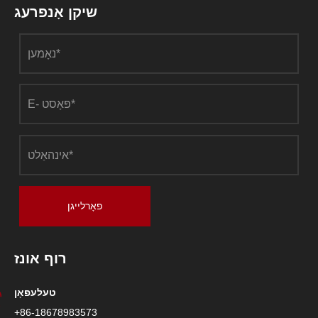
שיקן אָנפרעג
פאָרלייגן
רוף אונז
טעלעפאָן
+86-18678983573