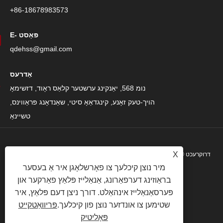
+86-18678983573
E- פּאָסט
qdehss@gmail.com
אַדרעס
נומ 568, יאַנקינג ערשטער קלאַס ראָוד, דזשימאָ
הויך-טעק זאָנע, קינגדאַאָ סיטי, שאַנדאָנג פּראַווינס,
טשיינאַ
X
דרוקרעכט © 2024 קינגדאַאָ עהע סטיל סטראַקטשער גרופע קאָו, לטד. כל הזכויות
מיר נוצן קיכלעך צו פאָרשלאָגן איר אַ בעסער
שמורות.
בראַוזינג דערפאַרונג, אַנאַלייז פּלאַץ פאַרקער און
|
פּריוואַטקייט פּאָליטיק
|
XML
|
RSS
|
Sitemap
|
Links
פּערסאַנאַלייז אינהאַלט. דורך ניצן דעם פּלאַץ, איר
שטימען צו אונדזער נוצן פון קיכלעך.
פּריוואַטקייט
פּאָליטיק