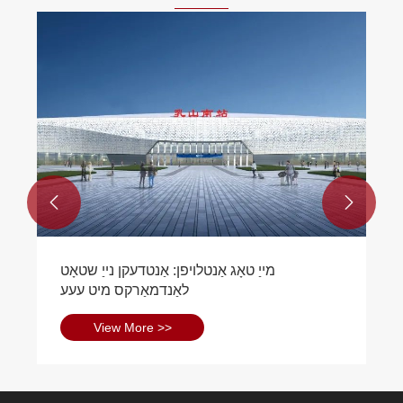
געשווינד, וואָס ראַדוסאַז די קוילעלדיק בנין צייט און מינאַמייזאַז
דיסראַפּשאַן צו רעגולער שולע אַקטיוויטעטן. ענערגיע עפעקטיוו:
שטאָל סטראַקטשערז זענען העכסט ענערגיע-עפעקטיוו און
קענען העלפֿן שולן צו רעדוצירן ענערגיע קאַנסאַמשאַן און קאָס
אין די לאַנג טערמין. סאַסטיינאַבאַל: שטאָל איז אַ העכסט
סאַסטיינאַבאַל מאַטעריאַל, און פאַר - ענדזשאַנירד שטאָל
סטראַקטשערז קענען זיין דיזיינד צו טרעפן לעעד (פירערשאַפט
אין ענערגיע און ינווייראַנמענאַל פּלאַן) סערטאַפאַקיישאַן
באדערפענישן. נידעריק וישאַלט: שטאָל סטראַקטשערז דאַרפן


זייער קליין וישאַלט, וואָס קענען ראַטעווען שולן געלט איבער צייַט
מייַ טאָג אַנטלויפן: אַנטדעקן נייַ שטאָט
לאַנדמאַרקס מיט עעע
View More >>